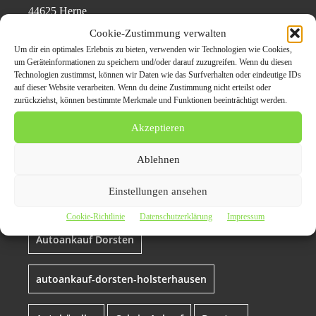
44625 Herne
Telefon: 0152 22 433 138
Cookie-Zustimmung verwalten
E-Mail: kontakt@autoankauf-live.de
Um dir ein optimales Erlebnis zu bieten, verwenden wir Technologien wie Cookies,
um Geräteinformationen zu speichern und/oder darauf zuzugreifen. Wenn du diesen
Technologien zustimmst, können wir Daten wie das Surfverhalten oder eindeutige IDs
auf dieser Website verarbeiten. Wenn du deine Zustimmung nicht erteilst oder
Themen zum Beitrag
zurückziehst, können bestimmte Merkmale und Funktionen beeinträchtigt werden.
Autoankauf in Dorsten zu
Akzeptieren
Top-Preise
Ablehnen
Einstellungen ansehen
Auto export
autoankauf
Cookie-Richtlinie
Datenschutzerklärung
Impressum
Autoankauf Dorsten
autoankauf-dorsten-holsterhausen