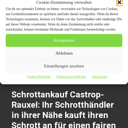
Cookie-Zustimmung verwalten
Um dir ein optimales Erlebnis zu bieten, verwenden wir Technologien wie Cookies,
Firmenanschrift
um Geräteinformationen zu speichern und/oder darauf zuzugreifen. Wenn du diesen
Technologien zustimmst, können wir Daten wie das Surfverhalten oder eindeutige IDs
auf dieser Website verarbeiten. Wenn du deine Zustimmung nicht erteilst oder
Schrottabholung.org
zurückziehst, können bestimmte Merkmale und Funktionen beeinträchtigt werden.
Mahmoud El-Lahib
Bahnhofstraße 3
Akzeptieren
44866 Bochum – Wattenscheid
Ablehnen
Mobile: 0157/35 855 388
E-Mail: info@schrottabholung.org
Einstellungen ansehen
Cookie-Richtlinie
Datenschutzerklärung
Impressum
Themen zum Beitrag
Schrottankauf Castrop-
Rauxel: Ihr Schrotthändler
in ihrer Nähe kauft ihren
Schrott an für einen fairen