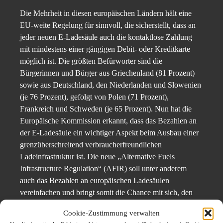
Die Mehrheit in diesen europäischen Ländern hält eine
EU-weite Regelung für sinnvoll, die sicherstellt, dass an
jeder neuen E-Ladesäule auch die kontaktlose Zahlung
mit mindestens einer gängigen Debit- oder Kreditkarte
möglich ist. Die größten Befürworter sind die
Bürgerinnen und Bürger aus Griechenland (81 Prozent)
sowie aus Deutschland, den Niederlanden und Slowenien
(je 76 Prozent), gefolgt von Polen (71 Prozent),
Frankreich und Schweden (je 65 Prozent). Nun hat die
Europäische Kommission erkannt, dass das Bezahlen an
der E-Ladesäule ein wichtiger Aspekt beim Ausbau einer
grenzüberschreitend verbraucherfreundlichen
Ladeinfrastruktur ist. Die neue „Alternative Fuels
Infrastructure Regulation“ (AFIR) soll unter anderem
auch das Bezahlen an europäischen Ladesäulen
vereinfachen und bringt somit die Chance mit sich, den
Bezahlprozess für Verbraucherinnen und Verbraucher so
Cookie-Zustimmung verwalten
einfach wie möglich zu gestalten. Denn das aktuelle