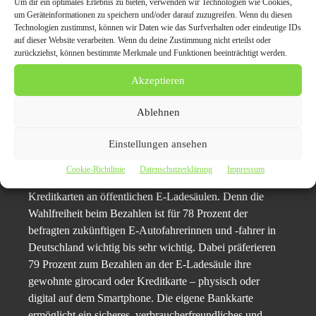
Um dir ein optimales Erlebnis zu bieten, verwenden wir Technologien wie Cookies,
Bezahlchaos aus Apps, RFID-Ladekarten und
um Geräteinformationen zu speichern und/oder darauf zuzugreifen. Wenn du diesen
Guthabenkonten erschwert den Umstieg zur E-Mobilität
Technologien zustimmst, können wir Daten wie das Surfverhalten oder eindeutige IDs
bei Verbraucherinnen und Verbrauchern und verunsichert
auf dieser Website verarbeiten. Wenn du deine Zustimmung nicht erteilst oder
zurückziehst, können bestimmte Merkmale und Funktionen beeinträchtigt werden.
sehr.
Akzeptieren
Der Gesetzgeber in Deutschland hat bereits entschieden
Ablehnen
In Deutschland folgte die Bundesregierung eindeutig dem
Einstellungen ansehen
Wunsch der Bürgerinnen und Bürger. Die novellierte
Ladesäulenverordnung tritt 2023 in Kraft und regelt per
Cookie-Richtlinie
Datenschutzerklärung
Impressum
Gesetz die verpflichtende Akzeptanz von Debit- und
Kreditkarten an öffentlichen E-Ladesäulen. Denn die
Wahlfreiheit beim Bezahlen ist für 78 Prozent der
befragten zukünftigen E-Autofahrerinnen und -fahrer in
Deutschland wichtig bis sehr wichtig. Dabei präferieren
79 Prozent zum Bezahlen an der E-Ladesäule ihre
gewohnte girocard oder Kreditkarte – physisch oder
digital auf dem Smartphone. Die eigene Bankkarte
ermöglicht ein sicheres, verbraucherfreundliches und