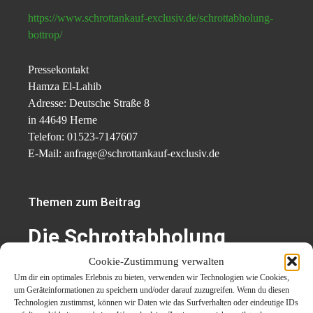
https://www.schrottankauf-exclusiv.de/schrottabholung-
bottrop/
Pressekontakt
Hamza El-Lahib
Adresse: Deutsche Straße 8
in 44649 Herne
Telefon: 01523-7147607
E-Mail: anfrage@schrottankauf-exclusiv.de
Themen zum Beitrag
Die Schrottabholung
Bottrop weiß auch mit
Cookie-Zustimmung verwalten
Um dir ein optimales Erlebnis zu bieten, verwenden wir Technologien wie Cookies,
Elektronik schrott sehr gut
um Geräteinformationen zu speichern und/oder darauf zuzugreifen. Wenn du diesen
Technologien zustimmst, können wir Daten wie das Surfverhalten oder eindeutige IDs
umzugehen