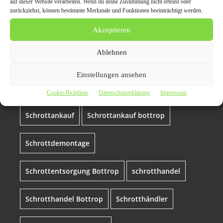
auf dieser Website verarbeiten. Wenn du deine Zustimmung nicht erteilst oder
zurückziehst, können bestimmte Merkmale und Funktionen beeinträchtigt werden.
Akzeptieren
Altmetall
Bottrop
Klüngelskerl Bottrop
Ablehnen
Recycling
Schrottabholung Bottrop
Einstellungen ansehen
Schrottabholung Bottrop Batenbrock
Cookie-Richtlinie
Datenschutzerklärung
Impressum
Schrottankauf
Schrottankauf bottrop
Schrottdemontage
Schrottentsorgung Bottrop
schrotthandel
Schrotthandel Bottrop
Schrotthändler