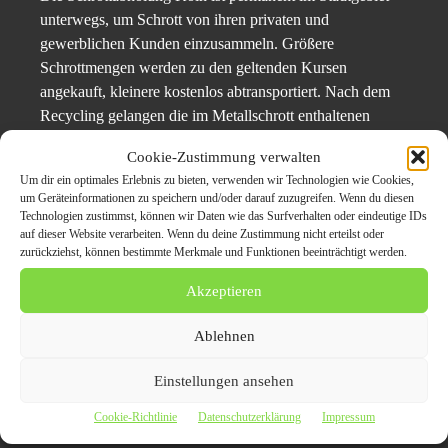
unterwegs, um Schrott von ihren privaten und
gewerblichen Kunden einzusammeln. Größere
Schrottmengen werden zu den geltenden Kursen
angekauft, kleinere kostenlos abtransportiert. Nach dem
Recycling gelangen die im Metallschrott enthaltenen
Rohstoffe zurück in den Kreislauf.
Cookie-Zustimmung verwalten
Um dir ein optimales Erlebnis zu bieten, verwenden wir Technologien wie Cookies,
https://schrottabholung.org/schrottankauf-koeln/
um Geräteinformationen zu speichern und/oder darauf zuzugreifen. Wenn du diesen
Technologien zustimmst, können wir Daten wie das Surfverhalten oder eindeutige IDs
auf dieser Website verarbeiten. Wenn du deine Zustimmung nicht erteilst oder
Schrottabholung.org
zurückziehst, können bestimmte Merkmale und Funktionen beeinträchtigt werden.
Mahmoud El-Lahib
Bahnhofstraße 3
Akzeptieren
44866 Bochum – Wattenscheid
Mobile: 0157/35 855 388
Ablehnen
E-Mail: info@schrottabholung.org
Einstellungen ansehen
Cookie-Richtlinie
Datenschutzerklärung
Impressum
Themen zum Beitrag