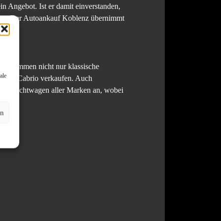
in Angebot. Ist er damit einverstanden,
ern. Der Autoankauf Koblenz übernimmt
ei kommen nicht nur klassische
ale
V und Cabrio verkaufen. Auch
 Gebrauchtwagen aller Marken an, wobei
en