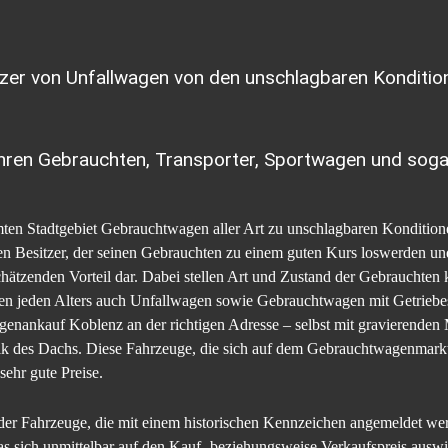
sitzer von Unfallwagen von den unschlagbaren Kondit
ihren Gebrauchten, Transporter, Sportwagen und soga
ten Stadtgebiet Gebrauchtwagen aller Art zu unschlagbaren Konditione
eden Besitzer, der seinen Gebrauchten zu einem guten Kurs loswerden u
hätzenden Vorteil dar. Dabei stellen Art und Zustand der Gebrauchten
en jeden Alters auch Unfallwagen sowie Gebrauchtwagen mit Getriebe
genankauf Koblenz an der richtigen Adresse – selbst mit gravierenden
ik des Dachs. Diese Fahrzeuge, die sich auf dem Gebrauchtwagenmarkt g
 sehr gute Preise.
der Fahrzeuge, die mit einem historischen Kennzeichen angemeldet werd
s sich unmittelbar auf den Kauf- beziehungsweise Verkaufspreis auswi