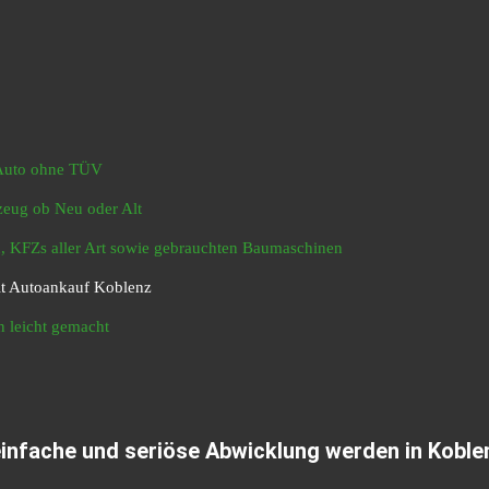
 Auto ohne TÜV
zeug ob Neu oder Alt
 KFZs aller Art sowie gebrauchten Baumaschinen
it Autoankauf Koblenz
 leicht gemacht
einfache und seriöse Abwicklung werden in Koble