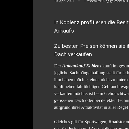
10. April 2021
Pressemitteilung gelesen:
801
In Koblenz profitieren die Be
Ankaufs
Zu besten Preisen können sie 
Dach verkaufen
Der
Autoankauf Koblenz
kauft im gesam
jegliche Sachmängelhaftung stellt für j
ihm haben möchte, einen nicht zu untersc
kauft neben fahrtüchtigen Gebrauchtwag
verkaufen möchte, ist beim Gebrauchtwa
gerissenen Dach oder bei defekter Techn
aufgrund ihrer Attraktivität in aller Regel
Gleiches gilt für Sportwagen, Roadster o
des Exklusiven und Ausgefallenen an, wa