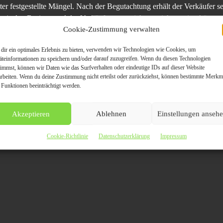
äter festgestellte Mängel. Nach der Begutachtung erhält der Verkäufer se
eis den Besitzer und der Verkäufer muss sich um nichts weiter kümm
Cookie-Zustimmung verwalten
en Formalitäten.
dir ein optimales Erlebnis zu bieten, verwenden wir Technologien wie Cookies, um
äteinformationen zu speichern und/oder darauf zuzugreifen. Wenn du diesen Technologien
wagen im gesamten Koblenzer Stadtgebiet zu starken Preisen auf. Dab
timmst, können wir Daten wie das Surfverhalten oder eindeutige IDs auf dieser Website
arbeiten. Wenn du deine Zustimmung nicht erteilst oder zurückziehst, können bestimmte Merkm
e. Vielmehr können die Besitzer dem Händler auch ihren Roadster, SU
 Funktionen beeinträchtigt werden.
nkauf Koblenz ist nicht einem Hersteller verpflichtet, sondern kauft
er kein Hindernis darstellt.
Akzeptieren
Ablehnen
Einstellungen anseh
Cookie-Richtlinie
Datenschutzerklärung
Impressum