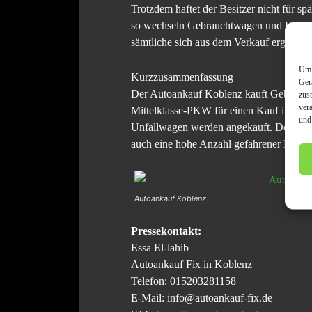
Trotzdem haftet der Besitzer nicht für sp
so wechseln Gebrauchtwagen und Kaufpr
sämtliche sich aus dem Verkauf ergebend
Um 
Kurzzusammenfassung
Ger
Der Autoankauf Koblenz kauft Gebraucht
zus
ver
Mittelklasse-PKW für einen Kauf infrag
und
Unfallwagen werden angekauft. Der Autoa
auch eine hohe Anzahl gefahrener Kilomet
Autoankauf Koblenz
Pressekontakt:
Essa El-lahib
Autoankauf Fix in Koblenz
Telefon: 015203281158
E-Mail: info@autoankauf-fix.de