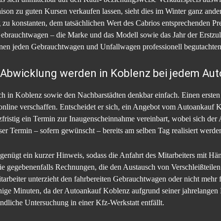
aison zu guten Kursen verkaufen lassen, sieht dies im Winter ganz and
g zu konstanten, dem tatsächlichen Wert des Cabrios entsprechenden Pr
Gebrauchtwagen – die Marke und das Modell sowie das Jahr der Erstzula
en jeden Gebrauchtwagen und Unfallwagen professionell begutachten u
 Abwicklung werden in Koblenz bei jedem Aut
h in Koblenz sowie den Nachbarstädten denkbar einfach. Einen ersten
 online verschaffen. Entscheidet er sich, ein Angebot vom Autoankauf 
rzfristig ein Termin zur Inaugenscheinnahme vereinbart, wobei sich d
eser Termin – sofern gewünscht – bereits am selben Tag realisiert werde
n, genügt ein kurzer Hinweis, sodass die Anfahrt des Mitarbeiters mit H
e gegebenenfalls Rechnungen, die den Austausch von Verschleißteilen 
tarbeiter unterzieht den fahrbereiten Gebrauchtwagen oder nicht mehr
nige Minuten, da der Autoankauf Koblenz aufgrund seiner jahrelangen 
ndliche Untersuchung in einer Kfz-Werkstatt entfällt.