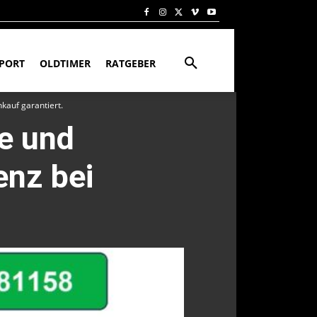
PORT
OLDTIMER
RATGEBER
kauf garantiert.
e und
enz bei