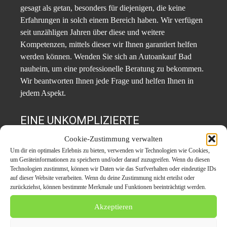
gesagt als getan, besonders für diejenigen, die keine
Erfahrungen in solch einem Bereich haben. Wir verfügen
seit unzähligen Jahren über diese und weitere
Kompetenzen, mittels dieser wir Ihnen garantiert helfen
werden können. Wenden Sie sich an Autoankauf Bad
nauheim, um eine professionelle Beratung zu bekommen.
Wir beantworten Ihnen jede Frage und helfen Ihnen in
jedem Aspekt.
EINE UNKOMPLIZIERTE
ABWICKLUNG BEI AUTOANKAUF BAD
Cookie-Zustimmung verwalten
NAUHEIM
Um dir ein optimales Erlebnis zu bieten, verwenden wir Technologien wie Cookies,
um Geräteinformationen zu speichern und/oder darauf zuzugreifen. Wenn du diesen
Technologien zustimmst, können wir Daten wie das Surfverhalten oder eindeutige IDs
Autoankauf Bad Oeynhausen setzt auf eine reibungslose
auf dieser Website verarbeiten. Wenn du deine Zustimmung nicht erteilst oder
Abwicklung, in der der Kunde im Fokus steht. Dazu
zurückziehst, können bestimmte Merkmale und Funktionen beeinträchtigt werden.
gehören Kundenfreundlichkeit und eine transparente
Akzeptieren
Kaufabwicklung. Vereinbaren Sie telefonisch oder
schriftlich einen Termin mit uns, woraufhin wir vor Ort