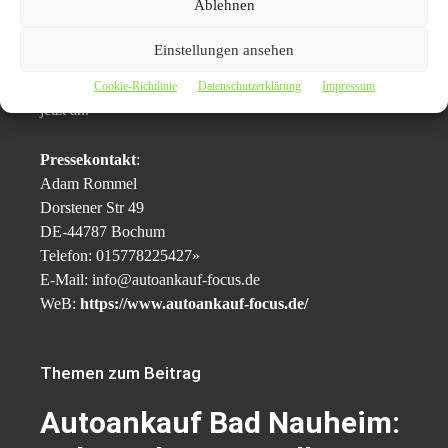
Ablehnen
erscheinen und mit Ihnen zusammen einen Preis
bestimmen, von dem Sie überzeugt sein werden. Die
Einstellungen ansehen
Bezahlung erfolgt unmittelbar danach in Bar oder per
Überweisung. Sind Sie neugierig ? Dann rufen Sie uns
Cookie-Richtlinie
Datenschutzerklärung
Impressum
jetzt an.
Pressekontakt
:
Adam Rommel
Dorstener Str 49
DE-44787 Bochum
Telefon: 015778225427»
E-Mail: info@autoankauf-focus.de
WeB:
https://www.autoankauf-focus.de/
Themen zum Beitrag
Autoankauf Bad Nauheim: