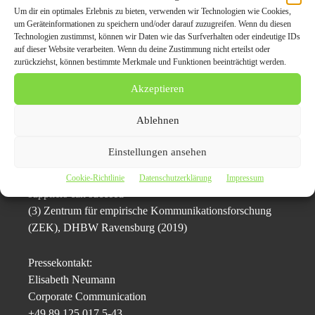
verfügen über langjährige
Um dir ein optimales Erlebnis zu bieten, verwenden wir Technologien wie Cookies,
Erfahrung in der Automobil- und Internetbranche. Ihre
um Geräteinformationen zu speichern und/oder darauf zuzugreifen. Wenn du diesen
Technologien zustimmst, können wir Daten wie das Surfverhalten oder eindeutige IDs
letzte Gründung
auf dieser Website verarbeiten. Wenn du deine Zustimmung nicht erteilst oder
easyautosale wurde 2015 an Autoscout24 verkauft.
zurückziehst, können bestimmte Merkmale und Funktionen beeinträchtigt werden.
Akzeptieren
(1) Frost & Sullivan (2018): Future of Vehicle
Subscription – Business Models
Ablehnen
and Opportunities in North America and Europe, 2025
(2) McKinsey Center for Future Mobility (2019): Reboost
Einstellungen ansehen
– A comprehensive view
on the changing powertrain component market and how
Cookie-Richtlinie
Datenschutzerklärung
Impressum
suppliers can succeed
(3) Zentrum für empirische Kommunikationsforschung
(ZEK), DHBW Ravensburg (2019)
Pressekontakt:
Elisabeth Neumann
Corporate Communication
+49 89 125 017 5-43