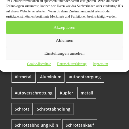
um Geräteinformationen zu speichern und/oder darauf zuzugreifen. Wenn du diesen
Technologien zustimmst, können wir Daten wie das Surfverhalten oder eindeutige IDs
auf dieser Website verarbeiten. Wenn du deine Zustimmung nicht erteilst oder
Themen zum Beitrag
zurückziehst, können bestimmte Merkmale und Funktionen beeinträchtigt werden.
Schrottabholung in Köln:
Akzeptieren
Metall aller Art abholen
Ablehnen
lassen bei
Einstellungen ansehen
Schrottabholung.org
Cookie-Richtlinie
Datenschutzerklärung
Impressum
Altmetall
Aluminium
autoentsorgung
Autoverschrottung
Kupfer
metall
Schrott
Schrottabholung
Schrottabholung Köln
Schrottankauf