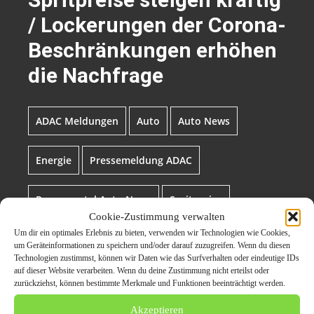
/ Lockerungen der Corona-
Beschränkungen erhöhen
die Nachfrage
ADAC Meldungen
Auto
Auto News
Energie
Pressemeldung ADAC
Presseportal Auto News
Spritpreise
Cookie-Zustimmung verwalten
Um dir ein optimales Erlebnis zu bieten, verwenden wir Technologien wie Cookies,
Verbraucher
um Geräteinformationen zu speichern und/oder darauf zuzugreifen. Wenn du diesen
Technologien zustimmst, können wir Daten wie das Surfverhalten oder eindeutige IDs
auf dieser Website verarbeiten. Wenn du deine Zustimmung nicht erteilst oder
zurückziehst, können bestimmte Merkmale und Funktionen beeinträchtigt werden.
Akzeptieren