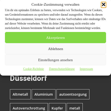
info@schrottabholung.org
Cookie-Zustimmung verwalten
Um dir ein optimales Erlebnis zu bieten, verwenden wir Technologien wie Cookies,
https://schrottabholung.org/index.html
um Geräteinformationen zu speichern und/oder darauf zuzugreifen. Wenn du diesen
Technologien zustimmst, können wir Daten wie das Surfverhalten oder eindeutige IDs
auf dieser Website verarbeiten. Wenn du deine Zustimmung nicht erteilst oder
zurückziehst, können bestimmte Merkmale und Funktionen beeinträchtigt werden.
Themen zum Beitrag
Akzeptieren
Schrott professionell
Ablehnen
abholen zu lassen –
kostenlos
Einstellungen ansehen
Schrottabholung in
Cookie-Richtlinie
Datenschutzerklärung
Impressum
Düsseldorf
Altmetall
Aluminium
autoentsorgung
Autoverschrottung
Kupfer
metall