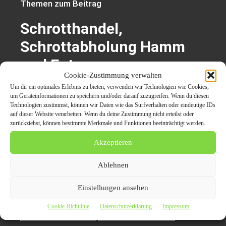
Themen zum Beitrag
Schrotthandel,
Schrottabholung Hamm
und Entsorgung
Cookie-Zustimmung verwalten
Um dir ein optimales Erlebnis zu bieten, verwenden wir Technologien wie Cookies,
um Geräteinformationen zu speichern und/oder darauf zuzugreifen. Wenn du diesen
Altmetall
Aluminium
autoentsorgung
Technologien zustimmst, können wir Daten wie das Surfverhalten oder eindeutige IDs
auf dieser Website verarbeiten. Wenn du deine Zustimmung nicht erteilst oder
zurückziehst, können bestimmte Merkmale und Funktionen beeinträchtigt werden.
Autoverschrottung
Kupfer
metall
Akzeptieren
Schrott
Schrottabholung
Ablehnen
schrottabholung-hamm
Schrottankauf
Einstellungen ansehen
Cookie-Richtlinie
Datenschutzerklärung
Impressum
Schrottdemontage
Schrottentsorgung