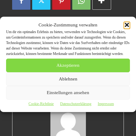
Cookie-Zustimmung verwalten
Disclaimer/ Haftungsausschluss:
Um dir ein optimales Erlebnis zu bieten, verwenden wir Technologien wie Cookies,
um Geräteinformationen zu speichern und/oder darauf zuzugreifen. Wenn du diesen
Für den oben stehend Pressemitteilung inkl.
Technologien zustimmst, können wir Daten wie das Surfverhalten oder eindeutige IDs
dazugehörigen Bilder / Videos ist ausschließlich der
auf dieser Website verarbeiten. Wenn du deine Zustimmung nicht erteilst oder
im Text angegebene Kontakt verantwortlich. Der
zurückziehst, können bestimmte Merkmale und Funktionen beeinträchtigt werden.
Webseitenanbieter kfzmobile.com distanziert sich
Akzeptieren
ausdrücklich von den Inhalten Dritter und macht sich
diese nicht zu eigen.
Ablehnen
Einstellungen ansehen
Cookie-Richtlinie
Datenschutzerklärung
Impressum