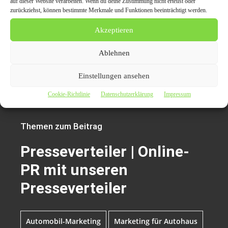
auf dieser Website verarbeiten. Wenn du deine Zustimmung nicht erteilst oder
Deutschland
zurückziehst, können bestimmte Merkmale und Funktionen beeinträchtigt werden.
Web:
https://www.prnews24.com/presseverteiler/
Akzeptieren
Email:kontakt@carpr.de
Tel: 0178-6700787
Ablehnen
Einstellungen ansehen
Presseverteiler | Online-PR mit unseren Pres
Cookie-Richtlinie
Datenschutzerklärung
Impressum
Themen zum Beitrag
Presseverteiler | Online-
PR mit unseren
Presseverteiler
Automobil-Marketing
Marketing für Autohaus