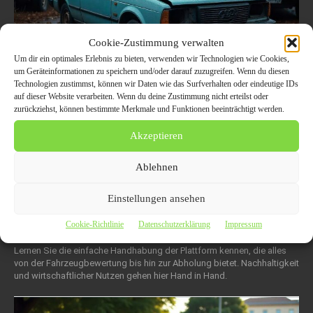
Cookie-Zustimmung verwalten
Um dir ein optimales Erlebnis zu bieten, verwenden wir Technologien wie Cookies,
um Geräteinformationen zu speichern und/oder darauf zuzugreifen. Wenn du diesen
Technologien zustimmst, können wir Daten wie das Surfverhalten oder eindeutige IDs
auf dieser Website verarbeiten. Wenn du deine Zustimmung nicht erteilst oder
Rostock Autoschrottplatz: Von der
zurückziehst, können bestimmte Merkmale und Funktionen beeinträchtigt werden.
Fahrzeugbewertung über die
Akzeptieren
Kostenlose Abholung bis zur
Zertifizierten Verwertung alles unter
Ablehnen
einem Dach
Einstellungen ansehen
4. November 2025
AUTO NACHRICHTEN
Cookie-Richtlinie
Datenschutzerklärung
Impressum
In Rostock gibt es eine Lösung für die umweltgerechte Entsorgung
alter Fahrzeuge, die mittlerweile auf hohem Niveau digitalisiert ist.
Lernen Sie die einfache Handhabung der Plattform kennen, die alles
von der Fahrzeugbewertung bis hin zur Abholung bietet. Nachhaltigkeit
und wirtschaftlicher Nutzen gehen hier Hand in Hand.