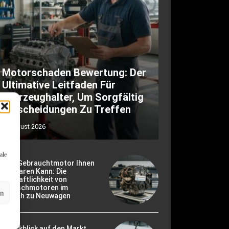
Motorschaden Bewertung: Der
Ultimative Leitfaden Für
Fahrzeughalter, Um Sorgfältig
Entscheidungen Zu Treffen
6. August 2026
ale
ie Ein Gebrauchtmotor Ihnen
ld Sparen Kann: Die
rtschaftlichkeit von
ustauschmotoren im
en
ergleich zu Neuwagen
r Rückblick auf den Markt