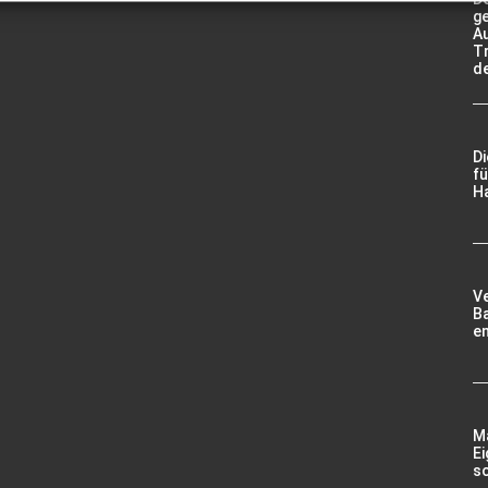
g
A
Tr
d
D
fü
Ha
V
Ba
e
Ma
Ei
so