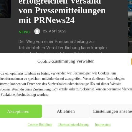
erfolgreichen Versand
von Pressemitteilungen
mit PRNews24
25. April 2025
NEWS
Der Weg von einer Pressemitteilung zur
tatsächlichen Veröffentlichung kann komplex
sein, doch mit den richtigen Schritten lässt er
sich effektiv meistern. Eine zielgerichtete
Cookie-Zustimmung verwalten
Ansprache der Medien und die Nutzung
spezialisierter Plattformen sind entscheidend
dir ein optimales Erlebnis zu bieten, verwenden wir Technologien wie Cookies, um
für den Erfolg. Entdecken Sie, wie Sie den
äteinformationen zu speichern und/oder darauf zuzugreifen. Wenn du diesen Technologien
timmst, können wir Daten wie das Surfverhalten oder eindeutige IDs auf dieser Website
Prozess optimieren und die Sichtbarkeit Ihrer
arbeiten. Wenn du deine Zustimmung nicht erteilst oder zurückziehst, können bestimmte Merkm
Nachrichten steigern können.
W
 Funktionen beeinträchtigt werden.
Ge
Wi
A
Akzeptieren
Ablehnen
Einstellungen anseh
V
Cookie-Richtlinie
Datenschutzerklärung
Impressum
De