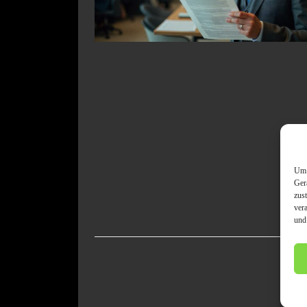
Um 
Ger
zus
ver
und