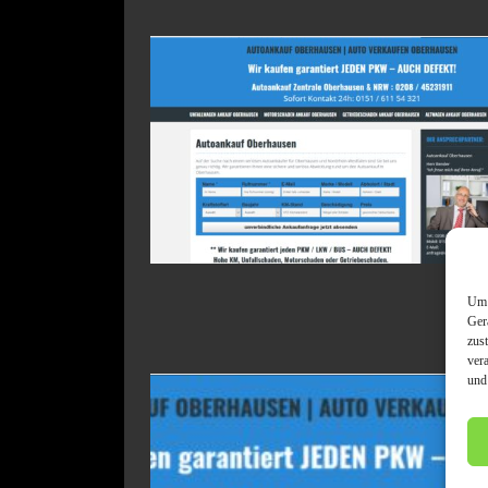
Um 
Ger
zus
ver
und