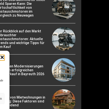
ld Sparen Kann: Die
rtschaftlichkeit von
ustauschmotoren im
ergleich zu Neuwagen
r Rückblick auf den Markt
ebrauchter
ustauschmotoren: Aktuelle
ends und wichtige Tipps für
en Kauf
ie besten Modernisierungen
r einen erfolgreichen
usverkauf in Bayreuth 2026
ale
erkauf von Mietwohnungen in
en
mberg: Diese Faktoren sind
ntscheidend