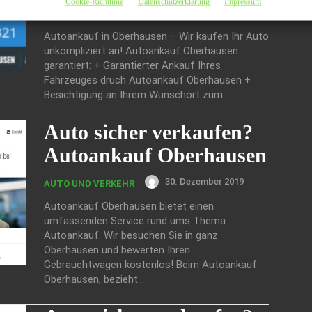
Cookie-Richtlinie
Datenschutzerklärung
Impressum
4. Januar 2020
AUTO UND VERKEHR
Autoankauf in Oberhausen – Wir kaufen Ihr Auto
unkompliziert an! Autoankauf Oberhausen
garantiert: + Garantierter Ankauf Ihres
Fahrzeuges druch Autoankauf Oberhausen +
Besichtigung an Ihrem Wunschort zum...
Auto sicher verkaufen?
Autoankauf Oberhausen
30. Dezember 2019
AUTO UND VERKEHR
Autoankauf Oberhausen bietet einen
umfassenden Service rund ums Thema
Autoankauf. Wir besuchen Sie in ganz
Oberhausen und bewerten Ihren
Gebrauchtwagen kostenlos! Beim Autoankauf
Oberhausen, bezieht...