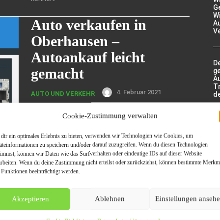
Ge
Wi
Auto verkaufen in
A
V
Oberhausen –
Autoankauf leicht
De
gemacht
g
A
Tr
4. Februar 2021
AUTO UND VERKEHR
d
** Wir kaufen garantiert jeden PKW / LKW / BUS
Cookie-Zustimmung verwalten
– AUCH DEFEKT! Hohe KM, Unfallschaden,
Motorschaden oder Getriebeschaden. Beim
D
dir ein optimales Erlebnis zu bieten, verwenden wir Technologien wie Cookies, um
Autoankauf Oberhausen, bezieht sich das
fü
äteinformationen zu speichern und/oder darauf zuzugreifen. Wenn du diesen Technologien
Ha
Kaufinteresse,...
timmst, können wir Daten wie das Surfverhalten oder eindeutige IDs auf dieser Website
arbeiten. Wenn du deine Zustimmung nicht erteilst oder zurückziehst, können bestimmte Merkm
 Funktionen beeinträchtigt werden.
Autoankauf Oberhausen
– Wir kaufen Ihr Auto
V
Akzeptieren
Ablehnen
Einstellungen anseh
Ba
unkompliziert an!
e