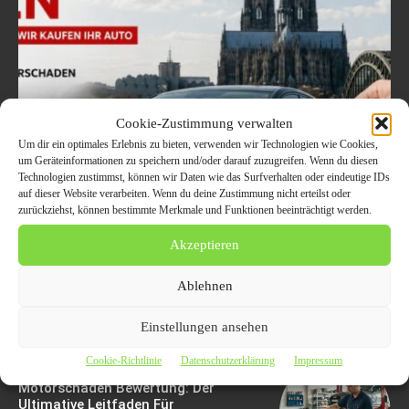
Cookie-Zustimmung verwalten
Um dir ein optimales Erlebnis zu bieten, verwenden wir Technologien wie Cookies,
um Geräteinformationen zu speichern und/oder darauf zuzugreifen. Wenn du diesen
Welche Fahrzeuge in Köln
Technologien zustimmst, können wir Daten wie das Surfverhalten oder eindeutige IDs
auf dieser Website verarbeiten. Wenn du deine Zustimmung nicht erteilst oder
aktuell besonders gefragt
zurückziehst, können bestimmte Merkmale und Funktionen beeinträchtigt werden.
sind – Trends im
Akzeptieren
Autoankauf 2026
Ablehnen
8. August 2026
Einstellungen ansehen
Cookie-Richtlinie
Datenschutzerklärung
Impressum
Motorschaden Bewertung: Der
Ultimative Leitfaden Für