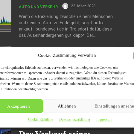
22. März 2023
AUTO UND VERKEHR
Wenn die Beziehung zwischen einem Menschen
und seinem Auto zu Ende geht, sorgt auto-
ankauf- bundesweit.de in Troisdorf dafür, dass
das Auseinandergehen gut klappt. Der...
Autoankauf-live in
Cookie-Zustimmung verwalten
Troisdorf: Ihr mobiler
dir ein optimales Erlebnis zu bieten, verwenden wir Technologien wie Cookies, um
Gebrauchtwagenhändler
äteinformationen zu speichern und/oder darauf zuzugreifen. Wenn du diesen Technologien
timmst, können wir Daten wie das Surfverhalten oder eindeutige IDs auf dieser Website
23. Oktober 2022
AUTO UND VERKEHR
arbeiten. Wenn du deine Zustimmung nicht erteilst oder zurückziehst, können bestimmte Merkm
 Funktionen beeinträchtigt werden.
Zuverlässigkeit, Pünktlichkeit, Transparenz: Wer
seinen Gebrauchtwagen verkaufen möchte,
erwartet genau das von seinem Händler. Wir von
Akzeptieren
Ablehnen
Einstellungen anseh
Autoankauf-live in Troisdorf bieten das und
noch viel...
Cookie-Richtlinie
Datenschutzerklärung
Impressum