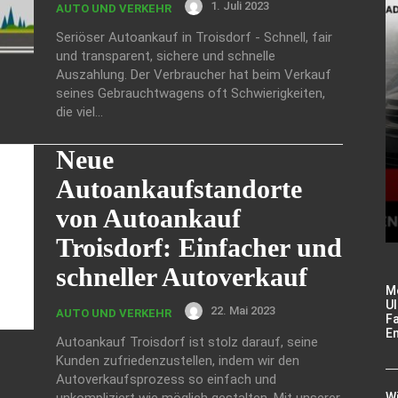
1. Juli 2023
AUTO UND VERKEHR
Seriöser Autoankauf in Troisdorf - Schnell, fair
und transparent, sichere und schnelle
Auszahlung. Der Verbraucher hat beim Verkauf
seines Gebrauchtwagens oft Schwierigkeiten,
die viel...
Neue
Autoankaufstandorte
von Autoankauf
Troisdorf: Einfacher und
schneller Autoverkauf
M
Ul
22. Mai 2023
AUTO UND VERKEHR
Fa
E
Autoankauf Troisdorf ist stolz darauf, seine
Kunden zufriedenzustellen, indem wir den
Autoverkaufsprozess so einfach und
unkompliziert wie möglich gestalten. Mit unserer
W