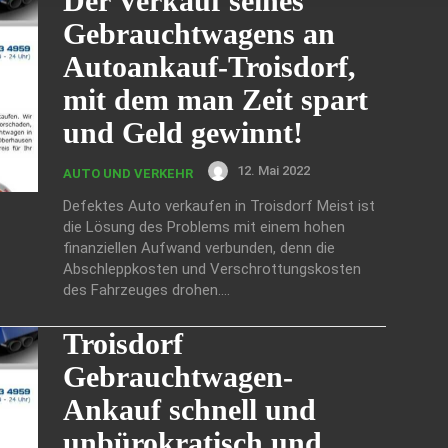
Der Verkauf seines
Gebrauchtwagens an
Autoankauf-Troisdorf,
mit dem man Zeit spart
und Geld gewinnt!
12. Mai 2022
AUTO UND VERKEHR
Defektes Auto verkaufen in Troisdorf Meist ist
die Lösung des Problems mit einem hohen
finanziellen Aufwand verbunden, denn die
Abschleppkosten und Verschrottungskosten
des Fahrzeuges drohen....
Troisdorf
Gebrauchtwagen-
Ankauf schnell und
unbürokratisch und