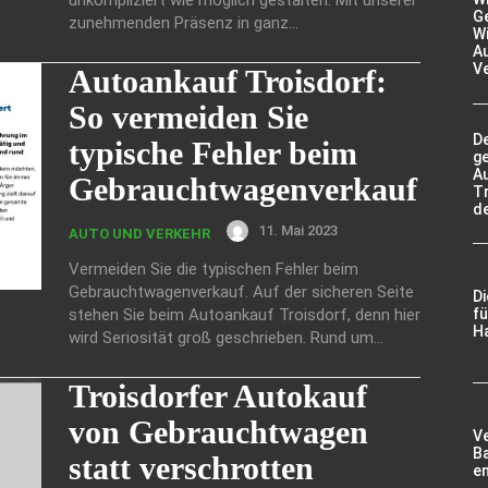
Ge
zunehmenden Präsenz in ganz...
Wi
A
V
Autoankauf Troisdorf:
So vermeiden Sie
De
typische Fehler beim
g
A
Gebrauchtwagenverkauf
Tr
d
11. Mai 2023
AUTO UND VERKEHR
Vermeiden Sie die typischen Fehler beim
Gebrauchtwagenverkauf. Auf der sicheren Seite
D
stehen Sie beim Autoankauf Troisdorf, denn hier
fü
Ha
wird Seriosität groß geschrieben. Rund um...
Troisdorfer Autokauf
von Gebrauchtwagen
V
Ba
statt verschrotten
e