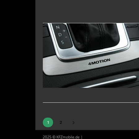
1
2
2025 © KFZmobile.de |