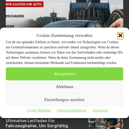
Cookie-Zustimmung verwalten
Um dir ein optimales Erlebnis zu bieten, verwenden wir Technologien wie Cookies,
Welche Fahrzeuge in Köln
um Geräteinformationen zu speichern und/oder darauf zuzugreifen. Wenn du diesen
Technologien zustimmst, können wir Daten wie das Surfverhalten oder eindeutige IDs
aktuell besonders gefragt
auf dieser Website verarbeiten. Wenn du deine Zustimmung nicht erteilst oder
zurückziehst, können bestimmte Merkmale und Funktionen beeinträchtigt werden.
sind – Trends im
Akzeptieren
Autoankauf 2026
Ablehnen
8. August 2026
Einstellungen ansehen
Cookie-Richtlinie
Datenschutzerklärung
Impressum
Motorschaden Bewertung: Der
Ultimative Leitfaden Für
Fahrzeughalter, Um Sorgfältig