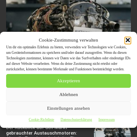
Cookie-Zustimmung verwalten
Wie Ein Gebrauchtmotor
Um dir ein optimales Erlebnis zu bieten, verwenden wir Technologien wie Cookies,
Ihnen Geld Sparen Kann:
um Geräteinformationen zu speichern und/oder darauf zuzugreifen. Wenn du diesen
Technologien zustimmst, können wir Daten wie das Surfverhalten oder eindeutige IDs
Die Wirtschaftlichkeit von
auf dieser Website verarbeiten. Wenn du deine Zustimmung nicht erteilst oder
zurückziehst, können bestimmte Merkmale und Funktionen beeinträchtigt werden.
Austauschmotoren im
Akzeptieren
Vergleich zu Neuwagen
Ablehnen
6. August 2026
Einstellungen ansehen
Cookie-Richtlinie
Datenschutzerklärung
Impressum
Der Rückblick auf den Markt
gebrauchter Austauschmotoren: