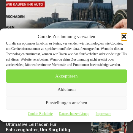
Cookie-Zustimmung verwalten
Um dir ein optimales Erlebnis zu bieten, verwenden wir Technologien wie Cookies,
Welche Fahrzeuge in Köln
um Geräteinformationen zu speichern und/oder darauf zuzugreifen. Wenn du diesen
Technologien zustimmst, können wir Daten wie das Surfverhalten oder eindeutige IDs
aktuell besonders gefragt
auf dieser Website verarbeiten. Wenn du deine Zustimmung nicht erteilst oder
zurückziehst, können bestimmte Merkmale und Funktionen beeinträchtigt werden.
sind – Trends im
Akzeptieren
Autoankauf 2026
Ablehnen
8. August 2026
Einstellungen ansehen
Cookie-Richtlinie
Datenschutzerklärung
Impressum
Motorschaden Bewertung: Der
Ultimative Leitfaden Für
Fahrzeughalter, Um Sorgfältig