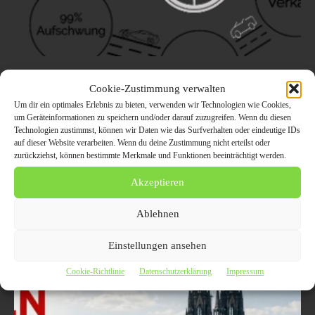
Unternehmensnachrichten
Cookie-Zustimmung verwalten
veröffentlichen: Effektive Verbreitung
Um dir ein optimales Erlebnis zu bieten, verwenden wir Technologien wie Cookies,
Ihrer wichtigen Entwicklungen und
um Geräteinformationen zu speichern und/oder darauf zuzugreifen. Wenn du diesen
Technologien zustimmst, können wir Daten wie das Surfverhalten oder eindeutige IDs
Innovationen
auf dieser Website verarbeiten. Wenn du deine Zustimmung nicht erteilst oder
zurückziehst, können bestimmte Merkmale und Funktionen beeinträchtigt werden.
1. Juli 2023
ALLGEMEIN
Ihr Unternehmen kann jetzt Nachrichten auf carpr.de veröffentlichen
Akzeptieren
und von über 180 Nachrichtenportalen profitieren
1.Unternehmensnachrichten veröffentlichen: Steigern Sie Ihre
Ablehnen
Markenbekanntheit und gewinnen Sie neue Kunden....
Einstellungen ansehen
Cookie-Richtlinie
Datenschutzerklärung
Impressum