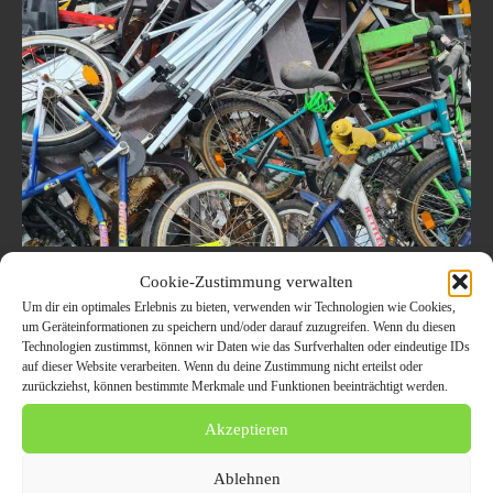
Schrottabholung und Schrottankauf in
Cookie-Zustimmung verwalten
Dortmund: Ihre Experten für
Um dir ein optimales Erlebnis zu bieten, verwenden wir Technologien wie Cookies,
um Geräteinformationen zu speichern und/oder darauf zuzugreifen. Wenn du diesen
Haushaltsauflösung, Altmetall und
Technologien zustimmst, können wir Daten wie das Surfverhalten oder eindeutige IDs
Mischschrott
auf dieser Website verarbeiten. Wenn du deine Zustimmung nicht erteilst oder
zurückziehst, können bestimmte Merkmale und Funktionen beeinträchtigt werden.
24. August 2023
ALLGEMEIN
Akzeptieren
Schrottabholung und Schrottankauf in Dortmund: Ihre Experten für
Haushaltsauflösung, Altmetall und Mischschrott Die Stadt Dortmund –
Ablehnen
pulsierend, vielfältig und im ständigen Wandel. In einer Stadt,...