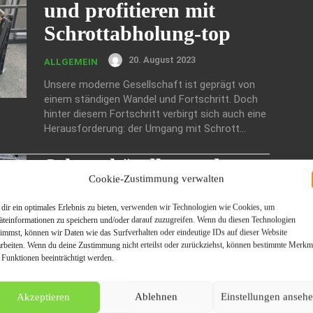
und profitieren mit
Schrottabholung-top
20. August 2023
ALLGEMEIN
Unsere moderne Gesellschaft ist geprägt von
einem ständigen Wandel und Fortschritt. Doch
hinter diesem Fortschritt verbirgt sich auch eine
Herausforderung: der Umgang mit Schrott...
Schrotthändler und
Cookie-Zustimmung verwalten
Schrottservice in
Duisburg: Umfassendes
dir ein optimales Erlebnis zu bieten, verwenden wir Technologien wie Cookies, um
äteinformationen zu speichern und/oder darauf zuzugreifen. Wenn du diesen Technologien
Angebot
timmst, können wir Daten wie das Surfverhalten oder eindeutige IDs auf dieser Website
arbeiten. Wenn du deine Zustimmung nicht erteilst oder zurückziehst, können bestimmte Merkm
 Funktionen beeinträchtigt werden.
20. August 2023
ALLGEMEIN
Die lebhafte Stadt Duisburg am Rande des
Akzeptieren
Ablehnen
Einstellungen anseh
Ruhrgebiets ist nicht nur für ihre industrielle