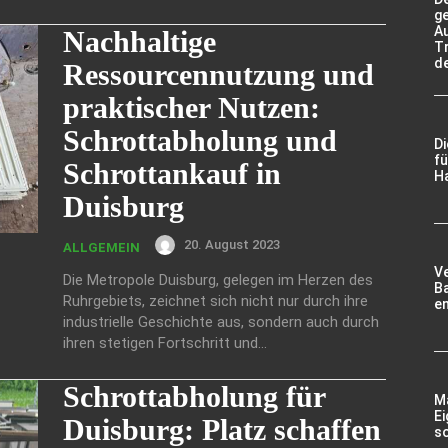
g
A
Nachhaltige
Tr
d
Ressourcennutzung und
praktischer Nutzen:
Schrottabholung und
D
fü
Schrottankauf in
Ha
Duisburg
20. August 2023
ALLGEMEIN
V
Die Metropole Duisburg, gelegen im Herzen des
Ba
Ruhrgebiets, zeichnet sich nicht nur durch ihre
e
industrielle Geschichte aus, sondern auch durch
ihren stetigen Fortschritt und...
Schrottabholung für
Ma
Ei
Duisburg: Platz schaffen
so