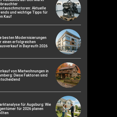
ebrauchter
ustauschmotoren: Aktuelle
ends und wichtige Tipps für
en Kauf
ie besten Modernisierungen
r einen erfolgreichen
usverkauf in Bayreuth 2026
erkauf von Mietwohnungen in
mberg: Diese Faktoren sind
ntscheidend
rktanalyse für Augsburg: Wie
gentümer für 2026 planen
llten