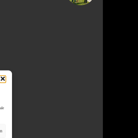
ale
en