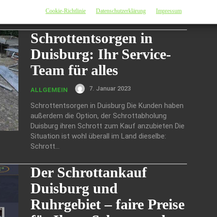
Geschichte bekannt, sondern auch für ihre
Cookie-Richtlinie
Datenschutzerklärung
Impressum
zunehmende Bedeutung im Bereich...
Schrottentsorgen in
Duisburg: Ihr Service-
Team für alles
7. Januar 2023
ALLGEMEIN
Schrottentsorgen in Duisburg Die Kunden haben
außerdem die Option, der Schrottabholung
Duisburg ihren Schrott zum Kauf anzubieten Die
Situation ist wohl überall im Land dieselbe:
Schrott...
Der Schrottankauf
Duisburg und
Ruhrgebiet – faire Preise