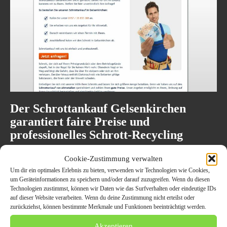
Der Schrottankauf Gelsenkirchen
garantiert faire Preise und
professionelles Schrott-Recycling
28. November 2021
ALLGEMEIN
Cookie-Zustimmung verwalten
Größere Mengen Schrott werden außerdem angekauft und dem
Um dir ein optimales Erlebnis zu bieten, verwenden wir Technologien wie Cookies,
Schrott-Recycling zugeführt Wer schon einmal mit dem Schrottankauf
um Geräteinformationen zu speichern und/oder darauf zuzugreifen. Wenn du diesen
Gelsenkirchen zusammengearbeitet hat, weiß um die seriöse
Technologien zustimmst, können wir Daten wie das Surfverhalten oder eindeutige IDs
Arbeitsweise des Unternehmens. Am...
auf dieser Website verarbeiten. Wenn du deine Zustimmung nicht erteilst oder
zurückziehst, können bestimmte Merkmale und Funktionen beeinträchtigt werden.
Akzeptieren