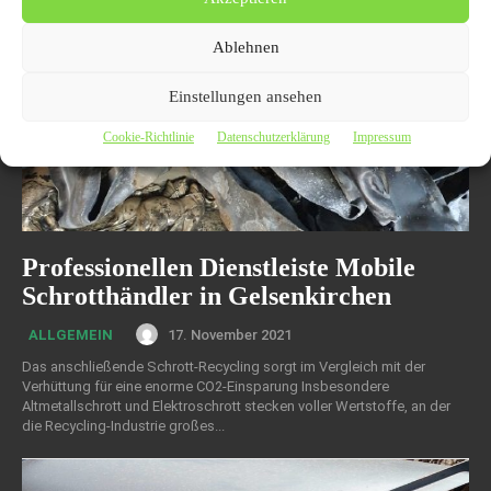
Ablehnen
Einstellungen ansehen
Cookie-Richtlinie
Datenschutzerklärung
Impressum
Professionellen Dienstleiste Mobile
Schrotthändler in Gelsenkirchen
17. November 2021
ALLGEMEIN
Das anschließende Schrott-Recycling sorgt im Vergleich mit der
Verhüttung für eine enorme CO2-Einsparung Insbesondere
Altmetallschrott und Elektroschrott stecken voller Wertstoffe, an der
die Recycling-Industrie großes...