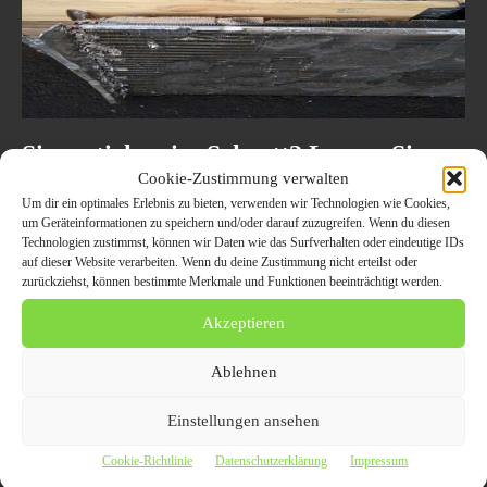
Sie ersticken im Schrott? Lassen Sie
ihn einfach von der Schrottankauf in
Cookie-Zustimmung verwalten
Um dir ein optimales Erlebnis zu bieten, verwenden wir Technologien wie Cookies,
Aachen kostenlos abholen
um Geräteinformationen zu speichern und/oder darauf zuzugreifen. Wenn du diesen
Technologien zustimmst, können wir Daten wie das Surfverhalten oder eindeutige IDs
16. April 2022
ALLGEMEIN
auf dieser Website verarbeiten. Wenn du deine Zustimmung nicht erteilst oder
Bei vollgestopften Dachb?den und Garagen genügt ein kurzer Anruf,
zurückziehst, können bestimmte Merkmale und Funktionen beeinträchtigt werden.
um das leidliche Problem zu l?sen Sp?testens, wenn es schwerf?llt,
auf dem Dachboden Dinge, die ben?tigt...
Akzeptieren
Ablehnen
Einstellungen ansehen
Cookie-Richtlinie
Datenschutzerklärung
Impressum