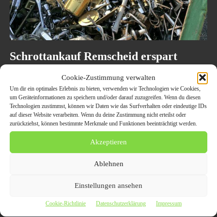
Schrottankauf Remscheid erspart
seinen Kunden den Transport ihres
Cookie-Zustimmung verwalten
Altmetallschrotts zum lokalen
Um dir ein optimales Erlebnis zu bieten, verwenden wir Technologien wie Cookies,
Wertstoffhof
um Geräteinformationen zu speichern und/oder darauf zuzugreifen. Wenn du diesen
Technologien zustimmst, können wir Daten wie das Surfverhalten oder eindeutige IDs
10. Januar 2022
ALLGEMEIN
auf dieser Website verarbeiten. Wenn du deine Zustimmung nicht erteilst oder
zurückziehst, können bestimmte Merkmale und Funktionen beeinträchtigt werden.
Das unkomplizierte Abholen von Schrott macht es Privatpersonen wie
Unternehmen leicht, neuen Platz zu schaffen Wir leben in einer
Akzeptieren
Wegwerfgesellschaft. Nie zuvor wurden Möbel und...
Ablehnen
Einstellungen ansehen
Cookie-Richtlinie
Datenschutzerklärung
Impressum