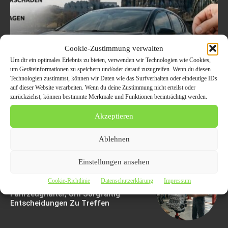
Cookie-Zustimmung verwalten
Welche Fahrzeuge in Köln
Um dir ein optimales Erlebnis zu bieten, verwenden wir Technologien wie Cookies,
aktuell besonders gefragt
um Geräteinformationen zu speichern und/oder darauf zuzugreifen. Wenn du diesen
Technologien zustimmst, können wir Daten wie das Surfverhalten oder eindeutige IDs
sind – Trends im
auf dieser Website verarbeiten. Wenn du deine Zustimmung nicht erteilst oder
zurückziehst, können bestimmte Merkmale und Funktionen beeinträchtigt werden.
Autoankauf 2026
Akzeptieren
8. August 2026
Ablehnen
Einstellungen ansehen
Motorschaden Bewertung: Der
Cookie-Richtlinie
Datenschutzerklärung
Impressum
Ultimative Leitfaden Für
Fahrzeughalter, Um Sorgfältig
Entscheidungen Zu Treffen