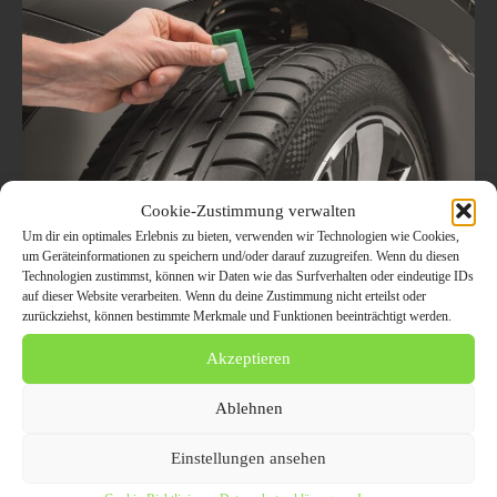
Cookie-Zustimmung verwalten
Um dir ein optimales Erlebnis zu bieten, verwenden wir Technologien wie Cookies,
Die einzige Verbindung zur Straße:
um Geräteinformationen zu speichern und/oder darauf zuzugreifen. Wenn du diesen
Technologien zustimmst, können wir Daten wie das Surfverhalten oder eindeutige IDs
Reifen auf keinen Fall vernachlässigen
auf dieser Website verarbeiten. Wenn du deine Zustimmung nicht erteilst oder
DEKRA Aktion Reifencheck im April
zurückziehst, können bestimmte Merkmale und Funktionen beeinträchtigt werden.
an sechs Niederlassungen in
Akzeptieren
Deutschland
Ablehnen
10. Mai 2021
AUTO UND VERKEHR
Stuttgart (ots) Gut 4.200 Pkw-Reifen vor der HU gesondert unter die
Einstellungen ansehen
Lupe genommen Insgesamt erfreuliche Ergebnisse in Sachen
Profiltiefe und Fülldruck Überalterung von Reifen...