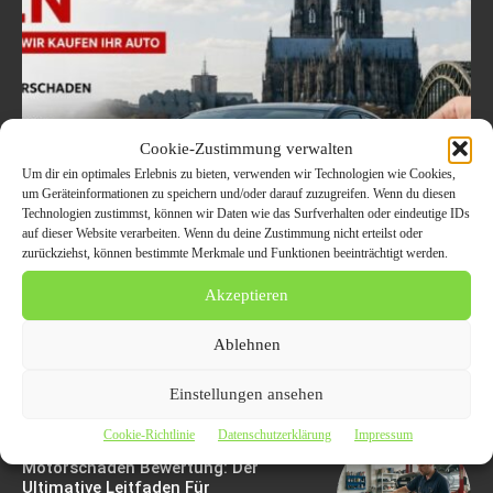
Cookie-Zustimmung verwalten
Um dir ein optimales Erlebnis zu bieten, verwenden wir Technologien wie Cookies,
um Geräteinformationen zu speichern und/oder darauf zuzugreifen. Wenn du diesen
Welche Fahrzeuge in Köln
Technologien zustimmst, können wir Daten wie das Surfverhalten oder eindeutige IDs
auf dieser Website verarbeiten. Wenn du deine Zustimmung nicht erteilst oder
aktuell besonders gefragt
zurückziehst, können bestimmte Merkmale und Funktionen beeinträchtigt werden.
sind – Trends im
Akzeptieren
Autoankauf 2026
Ablehnen
8. August 2026
Einstellungen ansehen
Cookie-Richtlinie
Datenschutzerklärung
Impressum
Motorschaden Bewertung: Der
Ultimative Leitfaden Für