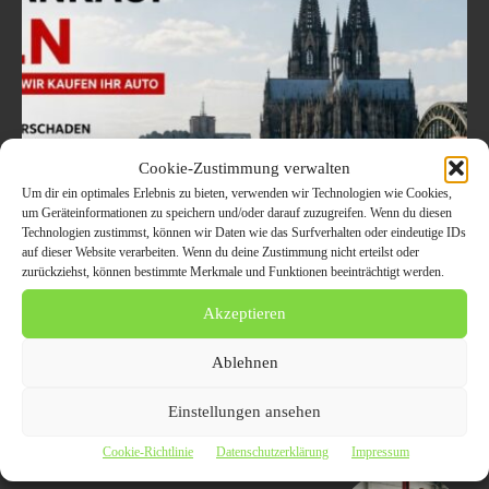
Cookie-Zustimmung verwalten
Um dir ein optimales Erlebnis zu bieten, verwenden wir Technologien wie Cookies,
um Geräteinformationen zu speichern und/oder darauf zuzugreifen. Wenn du diesen
Technologien zustimmst, können wir Daten wie das Surfverhalten oder eindeutige IDs
Welche Fahrzeuge in Köln
auf dieser Website verarbeiten. Wenn du deine Zustimmung nicht erteilst oder
zurückziehst, können bestimmte Merkmale und Funktionen beeinträchtigt werden.
aktuell besonders gefragt
Akzeptieren
sind – Trends im
Autoankauf 2026
Ablehnen
8. August 2026
Einstellungen ansehen
Cookie-Richtlinie
Datenschutzerklärung
Impressum