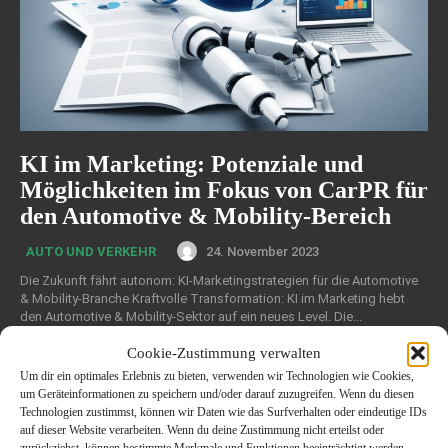
KI im Marketing: Potenziale und
Möglichkeiten im Fokus von CarPR für
den Automotive & Mobility-Bereich
24. November 2023
AUTO UND VERKEHR
Die Zukunft fährt autonom: KI-Marketingstrategien für die Automotive
& Mobility-Branche Kraftvolle Transformation: KI im Marketing hebt
den Automotive & Mobility-Sektor auf ein neues Level. Die...
Cookie-Zustimmung verwalten
Um dir ein optimales Erlebnis zu bieten, verwenden wir Technologien wie Cookies,
um Geräteinformationen zu speichern und/oder darauf zuzugreifen. Wenn du diesen
Technologien zustimmst, können wir Daten wie das Surfverhalten oder eindeutige IDs
auf dieser Website verarbeiten. Wenn du deine Zustimmung nicht erteilst oder