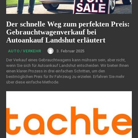
Der schnelle Weg zum perfekten Preis:
Gebrauchtwagenverkauf bei
Autoankauf Landshut erläutert
3. Februar 2025
AUTO / VERKEHR
Der Verkauf eines Gebrauchtwagens kann mühsam sein, aber nicht,
wenn Sie sich für Autoankauf Landshut entscheiden. Wir bieten Ihnen
einen klaren Prozess in drei einfachen Schritten, um den
bestmöglichen Preis für Ihr Fahrzeug zu erzielen. Erfahren Sie mehr
über diese einfache Methode.