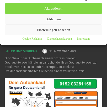
Akzeptieren
Ablehnen
Einstellungen ansehen
Fachmännischer und kompetenter
Cookie-Richtlinie
Datenschutzerklärung
Impressum
Autoankauf in Landshut
11. November 2021
AUTO UND VERKEHR
Sind Sie auf der Suche nach einem professionellen
Gebrauchtwagenhändler in Landshut der Ihren Gebrauchtwagen zu
attraktiven Preisen ankauft? Bei https://autoankauf-
live.de/landshut erhalten Sie neben einem attraktiven Preis...