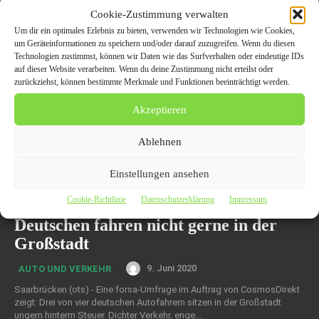
Cookie-Zustimmung verwalten
Um dir ein optimales Erlebnis zu bieten, verwenden wir Technologien wie Cookies,
um Geräteinformationen zu speichern und/oder darauf zuzugreifen. Wenn du diesen
Technologien zustimmst, können wir Daten wie das Surfverhalten oder eindeutige IDs
auf dieser Website verarbeiten. Wenn du deine Zustimmung nicht erteilst oder
zurückziehst, können bestimmte Merkmale und Funktionen beeinträchtigt werden.
Akzeptieren
Ablehnen
Einstellungen ansehen
Cookie-Richtlinie
Datenschutzerklärung
Impressum
Zahl der Woche: 75 Prozent der
Deutschen fahren nicht gerne in der
Großstadt
9. Juni 2020
AUTO UND VERKEHR
Saarbrücken (ots) - Eine forsa-Umfrage im Auftrag von CosmosDirekt
zeigt: Drei von vier deutschen Autofahrern sitzen in der Großstadt
ungern hinterm Steuer. Dichter Verkehr, enge...