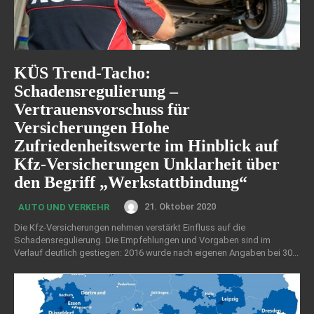
KÜS Trend-Tacho:
Schadensregulierung –
Vertrauensvorschuss für
Versicherungen Hohe
Zufriedenheitswerte im Hinblick auf
Kfz-Versicherungen Unklarheit über
den Begriff „Werkstattbindung“
21. Oktober 2020
AUTO UND VERKEHR
Die Kfz-Versicherungen nehmen verstärkt Einfluss auf die
Schadensregulierung. Die Empfehlungen und Vorgaben sind im
Verlauf deutlich gestiegen: 2016 wurde nach eigenen Angaben bei 30...