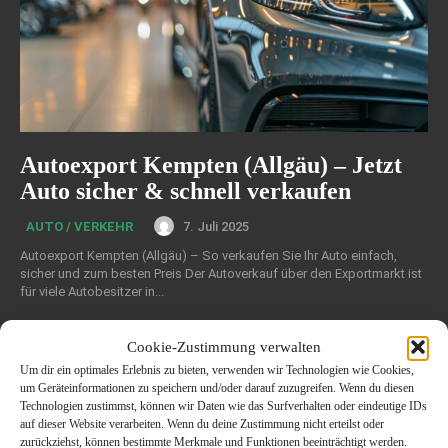
Autoexport Kempten (Allgäu) – Jetzt
Auto sicher & schnell verkaufen
7. Juli 2025
AUTO / VERKEHR
Autoexport Kempten (Allgäu) – So verkaufen Sie Ihr Auto einfach,
sicher und zum besten Preis Der Autoverkauf über den Exportmarkt ist
für viele Autobesitzer in...
Cookie-Zustimmung verwalten
Um dir ein optimales Erlebnis zu bieten, verwenden wir Technologien wie Cookies,
um Geräteinformationen zu speichern und/oder darauf zuzugreifen. Wenn du diesen
Technologien zustimmst, können wir Daten wie das Surfverhalten oder eindeutige IDs
auf dieser Website verarbeiten. Wenn du deine Zustimmung nicht erteilst oder
zurückziehst, können bestimmte Merkmale und Funktionen beeinträchtigt werden.