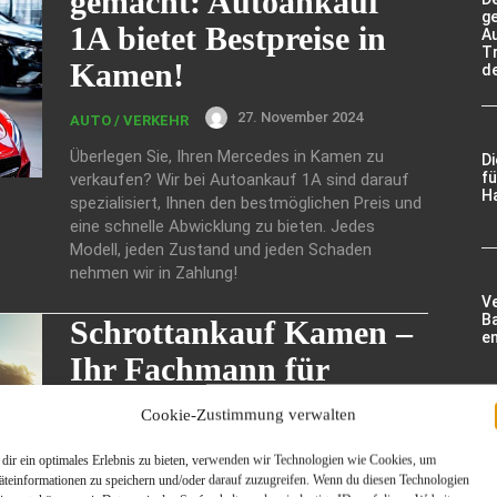
gemacht: Autoankauf
g
1A bietet Bestpreise in
A
Tr
Kamen!
d
27. November 2024
AUTO / VERKEHR
Überlegen Sie, Ihren Mercedes in Kamen zu
D
fü
verkaufen? Wir bei Autoankauf 1A sind darauf
Ha
spezialisiert, Ihnen den bestmöglichen Preis und
eine schnelle Abwicklung zu bieten. Jedes
Modell, jeden Zustand und jeden Schaden
nehmen wir in Zahlung!
V
Ba
Schrottankauf Kamen –
e
Ihr Fachmann für
Schrottankauf und
Cookie-Zustimmung verwalten
Schrottentsorgung
Ma
dir ein optimales Erlebnis zu bieten, verwenden wir Technologien wie Cookies, um
Ei
so
äteinformationen zu speichern und/oder darauf zuzugreifen. Wenn du diesen Technologien
12. Juni 2024
ALLGEMEIN