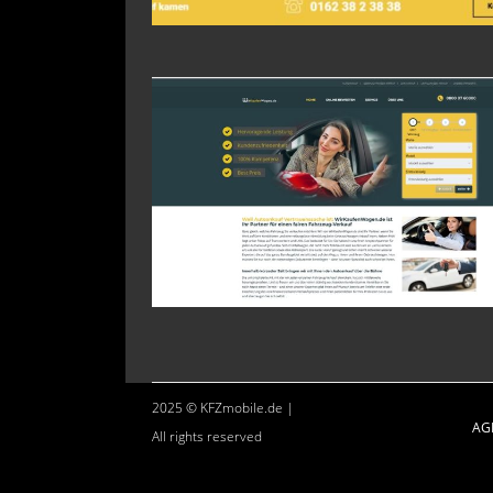
2025 © KFZmobile.de |
AG
All rights reserved