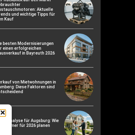
ebrauchter
ustauschmotoren: Aktuelle
ends und wichtige Tipps für
en Kauf
ie besten Modernisierungen
r einen erfolgreichen
usverkauf in Bayreuth 2026
erkauf von Mietwohnungen in
mberg: Diese Faktoren sind
ntscheidend
rktanalyse für Augsburg: Wie
gentümer für 2026 planen
llten