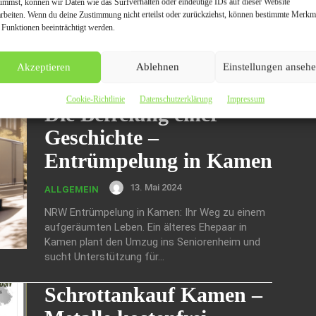
timmst, können wir Daten wie das Surfverhalten oder eindeutige IDs auf dieser Website
arbeiten. Wenn du deine Zustimmung nicht erteilst oder zurückziehst, können bestimmte Merkm
Schrottankauf Kamen bietet professionelle
 Funktionen beeinträchtigt werden.
Schrottankauf- und Schrottentsorgungsdienste
in Kamen und Umgebung. Mit einem erfahrenen
Team kaufen sie Altmetall und weitere
Akzeptieren
Ablehnen
Einstellungen anseh
Schrottarten an, sorgen für...
Cookie-Richtlinie
Datenschutzerklärung
Impressum
Die Befreiung einer
Geschichte –
Entrümpelung in Kamen
13. Mai 2024
ALLGEMEIN
NRW Entrümpelung in Kamen: Ihr Weg zu einem
aufgeräumten Leben. Ein älteres Ehepaar in
Kamen plant den Umzug ins Seniorenheim und
sucht Unterstützung für...
Schrottankauf Kamen –