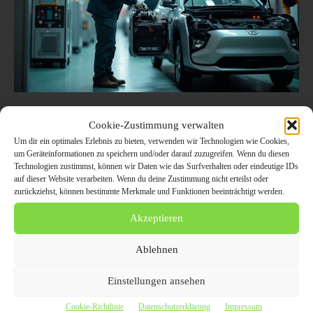
Wie funktioniert die Entsorgung von
Cookie-Zustimmung verwalten
Elektroautos? Ein ausführlicher Blick
Um dir ein optimales Erlebnis zu bieten, verwenden wir Technologien wie Cookies,
auf den Recyclingprozess und die damit
um Geräteinformationen zu speichern und/oder darauf zuzugreifen. Wenn du diesen
verbundenen Herausforderungen
Technologien zustimmst, können wir Daten wie das Surfverhalten oder eindeutige IDs
auf dieser Website verarbeiten. Wenn du deine Zustimmung nicht erteilst oder
zurückziehst, können bestimmte Merkmale und Funktionen beeinträchtigt werden.
15. Dezember 2025
ELEKTROMOBILITÄT
Die Entsorgung von Elektroautos ist ein wichtiges Thema, das immer
Akzeptieren
mehr Beachtung findet, je mehr Elektrofahrzeuge auf den Straßen
unterwegs sind. In diesem Artikel werden die Schritte des Recyclings
Ablehnen
und der sicheren Entsorgung von E-Autos detailliert beschrieben.
Prüfen Sie, welche Herausforderungen beim Recycling von
Hochvoltbatterien und anderen Komponenten entstehen und wie diese
Einstellungen ansehen
bewältigt werden können.
Cookie-Richtlinie
Datenschutzerklärung
Impressum