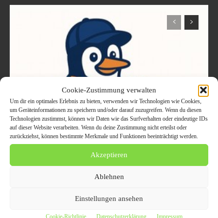
Cookie-Zustimmung verwalten
Um dir ein optimales Erlebnis zu bieten, verwenden wir Technologien wie Cookies,
um Geräteinformationen zu speichern und/oder darauf zuzugreifen. Wenn du diesen
Technologien zustimmst, können wir Daten wie das Surfverhalten oder eindeutige IDs
auf dieser Website verarbeiten. Wenn du deine Zustimmung nicht erteilst oder
Umzugsunternehmen
zurückziehst, können bestimmte Merkmale und Funktionen beeinträchtigt werden.
Berlin: Pinguin Umzüge
Akzeptieren
für private und
Ablehnen
gewerbliche Umzüge
Einstellungen ansehen
10. August 2026
Cookie-Richtlinie
Datenschutzerklärung
Impressum