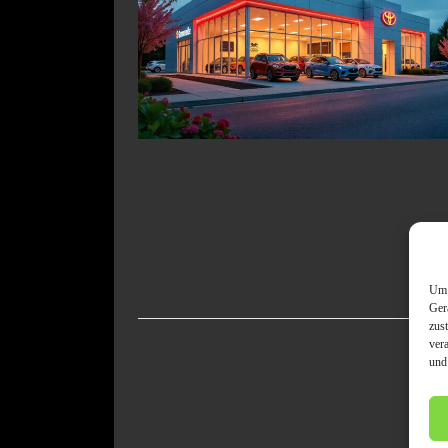
Um 
Ger
zus
ver
und