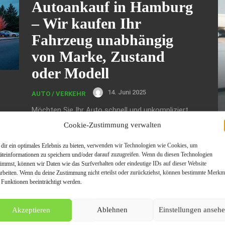
Autoankauf in Hamburg
– Wir kaufen Ihr
Fahrzeug unabhängig
von Marke, Zustand
oder Modell
14. Juni 2025
AUTO / VERKEHR
Möchten Sie Ihr Auto schnell und unkompliziert
verkaufen? Wir bieten Ihnen einen einfachen,
Cookie-Zustimmung verwalten
transparenten und fairen Autoankauf in
Hamburg – ganz gleich, ob Gebrauchtwagen,...
dir ein optimales Erlebnis zu bieten, verwenden wir Technologien wie Cookies, um
äteinformationen zu speichern und/oder darauf zuzugreifen. Wenn du diesen Technologien
timmst, können wir Daten wie das Surfverhalten oder eindeutige IDs auf dieser Website
arbeiten. Wenn du deine Zustimmung nicht erteilst oder zurückziehst, können bestimmte Merkm
 Funktionen beeinträchtigt werden.
D
Akzeptieren
Ablehnen
Einstellungen anseh
fü
Ha