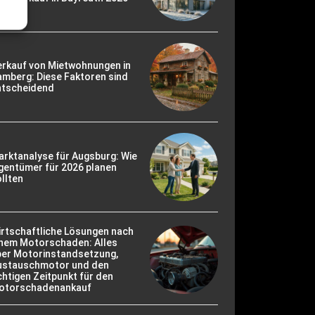
erkauf von Mietwohnungen in
mberg: Diese Faktoren sind
ntscheidend
rktanalyse für Augsburg: Wie
gentümer für 2026 planen
llten
irtschaftliche Lösungen nach
inem Motorschaden: Alles
ber Motorinstandsetzung,
ustauschmotor und den
chtigen Zeitpunkt für den
otorschadenankauf