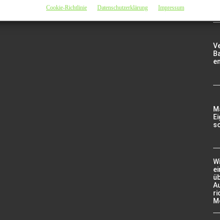
Cookie-Richtlinie
Datenschutzerklärung
Impressum
V
Ba
e
Ma
Ei
so
W
e
ü
A
ri
M