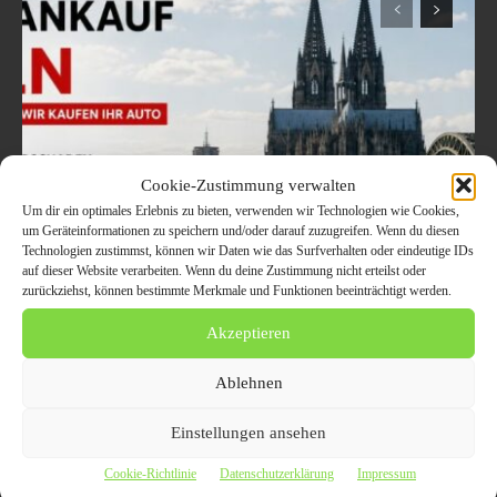
Cookie-Zustimmung verwalten
Um dir ein optimales Erlebnis zu bieten, verwenden wir Technologien wie Cookies,
um Geräteinformationen zu speichern und/oder darauf zuzugreifen. Wenn du diesen
Technologien zustimmst, können wir Daten wie das Surfverhalten oder eindeutige IDs
Welche Fahrzeuge in Köln
auf dieser Website verarbeiten. Wenn du deine Zustimmung nicht erteilst oder
zurückziehst, können bestimmte Merkmale und Funktionen beeinträchtigt werden.
aktuell besonders gefragt
Akzeptieren
sind – Trends im
Ablehnen
Autoankauf 2026
Einstellungen ansehen
8. August 2026
Cookie-Richtlinie
Datenschutzerklärung
Impressum