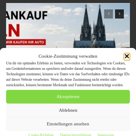
Cookie-Zustimmung verwalten
Um dir ein optimales Erlebnis zu bieten, verwenden wir Technologien wie Cookies,
um Geräteinformationen zu speichern und/oder darauf zuzugreifen. Wenn du diesen
Technologien zustimmst, können wir Daten wie das Surfverhalten oder eindeutige IDs
auf dieser Website verarbeiten. Wenn du deine Zustimmung nicht erteilst oder
Welche Fahrzeuge in Köln
zurückziehst, können bestimmte Merkmale und Funktionen beeinträchtigt werden.
aktuell besonders gefragt
Akzeptieren
sind – Trends im
Ablehnen
Autoankauf 2026
Einstellungen ansehen
8. August 2026
Cookie-Richtlinie
Datenschutzerklärung
Impressum