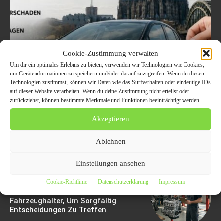
Cookie-Zustimmung verwalten
Welche Fahrzeuge in Köln
Um dir ein optimales Erlebnis zu bieten, verwenden wir Technologien wie Cookies,
um Geräteinformationen zu speichern und/oder darauf zuzugreifen. Wenn du diesen
aktuell besonders gefragt
Technologien zustimmst, können wir Daten wie das Surfverhalten oder eindeutige IDs
auf dieser Website verarbeiten. Wenn du deine Zustimmung nicht erteilst oder
sind – Trends im
zurückziehst, können bestimmte Merkmale und Funktionen beeinträchtigt werden.
Autoankauf 2026
Akzeptieren
8. August 2026
Ablehnen
Einstellungen ansehen
Cookie-Richtlinie
Datenschutzerklärung
Impressum
Motorschaden Bewertung: Der
Ultimative Leitfaden Für
Fahrzeughalter, Um Sorgfältig
Entscheidungen Zu Treffen