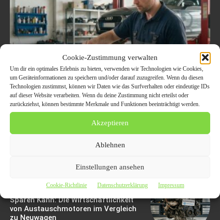
Motorschaden Bewertung:
Cookie-Zustimmung verwalten
Um dir ein optimales Erlebnis zu bieten, verwenden wir Technologien wie Cookies,
Der Ultimative Leitfaden
um Geräteinformationen zu speichern und/oder darauf zuzugreifen. Wenn du diesen
Technologien zustimmst, können wir Daten wie das Surfverhalten oder eindeutige IDs
Für Fahrzeughalter, Um
auf dieser Website verarbeiten. Wenn du deine Zustimmung nicht erteilst oder
zurückziehst, können bestimmte Merkmale und Funktionen beeinträchtigt werden.
Sorgfältig Entscheidungen
Akzeptieren
Zu Treffen
Ablehnen
6. August 2026
Einstellungen ansehen
Cookie-Richtlinie
Datenschutzerklärung
Impressum
Wie Ein Gebrauchtmotor Ihnen Geld
Sparen Kann: Die Wirtschaftlichkeit
von Austauschmotoren im Vergleich
zu Neuwagen