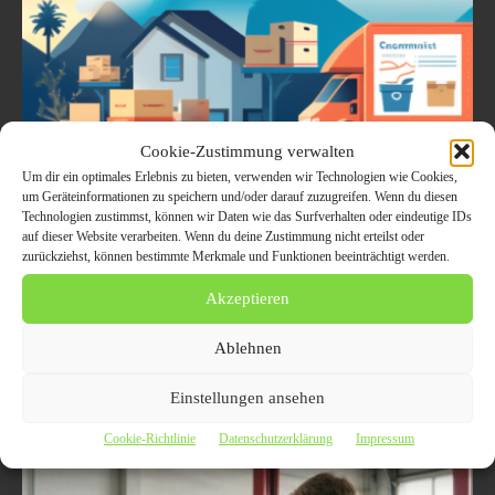
Cookie-Zustimmung verwalten
Um dir ein optimales Erlebnis zu bieten, verwenden wir Technologien wie Cookies,
um Geräteinformationen zu speichern und/oder darauf zuzugreifen. Wenn du diesen
Alsdorf Entrümpelung: Effizient und
Technologien zustimmst, können wir Daten wie das Surfverhalten oder eindeutige IDs
zuverlässig zum gewünschten Ergebnis
auf dieser Website verarbeiten. Wenn du deine Zustimmung nicht erteilst oder
zurückziehst, können bestimmte Merkmale und Funktionen beeinträchtigt werden.
7. Februar 2024
ALLGEMEIN
Akzeptieren
Professionelle Entrümpelung in Alsdorf: NRW Entrümpeln bietet
kompetente Lösungen Alsdorf Entrümpelung, 07.02.2024 - In Alsdorf
und Umgebung gibt es eine wachsende Nachfrage nach zuverlässigen
Ablehnen
Entrümpelungsdiensten,...
Einstellungen ansehen
Cookie-Richtlinie
Datenschutzerklärung
Impressum