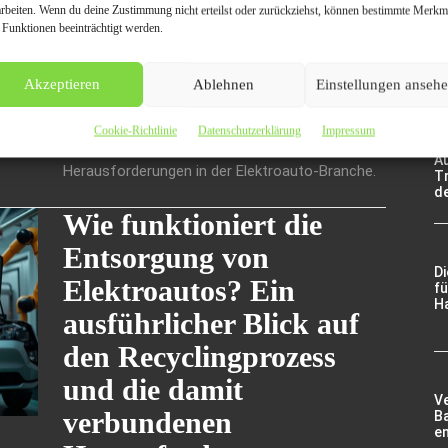
arbeiten. Wenn du deine Zustimmung nicht erteilst oder zurückziehst, können bestimmte Merkm
Ge
Elektronikfehler stellen eine wachsende
 Funktionen beeinträchtigt werden.
Wi
Herausforderung für Elektrofahrzeuge dar, und
A
V
die Entsorgungszahlen steigen entsprechend. In
Akzeptieren
Ablehnen
Einstellungen anseh
diesem Artikel werden die häufigsten
betroffenen Modelle und die zugrunde liegenden
De
Probleme betrachtet. Informieren Sie sich hier
Cookie-Richtlinie
Datenschutzerklärung
Impressum
g
über die aktuellen Trends und
A
Herausforderungen in der Elektroauto-Branche.
Tr
d
Wie funktioniert die
Entsorgung von
D
Elektroautos? Ein
fü
Ha
ausführlicher Blick auf
den Recyclingprozess
und die damit
V
verbundenen
Ba
e