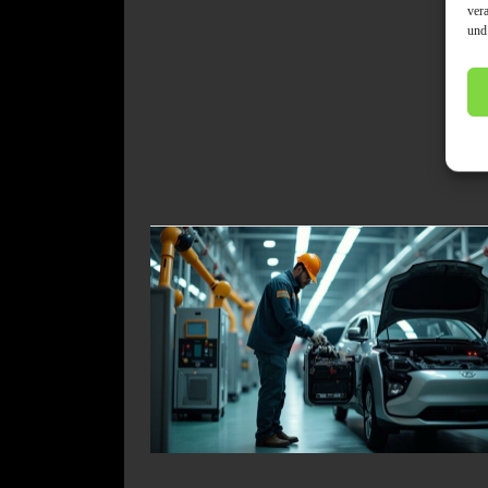
ver
und