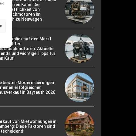
ale
ld Sparen Kann: Die
rtschaftlichkeit von
ustauschmotoren im
ergleich zu Neuwagen
en
r Rückblick auf den Markt
ebrauchter
ustauschmotoren: Aktuelle
ends und wichtige Tipps für
en Kauf
ie besten Modernisierungen
r einen erfolgreichen
usverkauf in Bayreuth 2026
erkauf von Mietwohnungen in
mberg: Diese Faktoren sind
ntscheidend