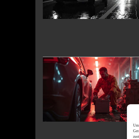
Um 
Ger
zus