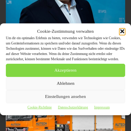
Cookie-Zustimmung verwalten
Martin Burkert: EVG lehnt
Um dir ein optimales Erlebnis zu bieten, verwenden wir Technologien wie Cookies,
Erfolgsbeteiligung bei Deutsche Bahn
um Geräteinformationen zu speichern und/oder darauf zuzugreifen. Wenn du diesen
AG ab. Keine Vorstands-Boni für 2021!
Technologien zustimmst, können wir Daten wie das Surfverhalten oder eindeutige IDs
auf dieser Website verarbeiten. Wenn du deine Zustimmung nicht erteilst oder
19. Dezember 2021
ALLGEMEIN
zurückziehst, können bestimmte Merkmale und Funktionen beeinträchtigt werden.
Berlin (ots) Die Eisenbahn- und Verkehrsgewerkschaft (EVG) lehnt die
Akzeptieren
neue Regelung zur Erfolgsbeteiligung für Vorstände der Deutschen
Bahn ab. Dazu Martin Burkert, stellvertretender EVG-Vorsitzender: Die
Bilanz...
Ablehnen
Einstellungen ansehen
Cookie-Richtlinie
Datenschutzerklärung
Impressum