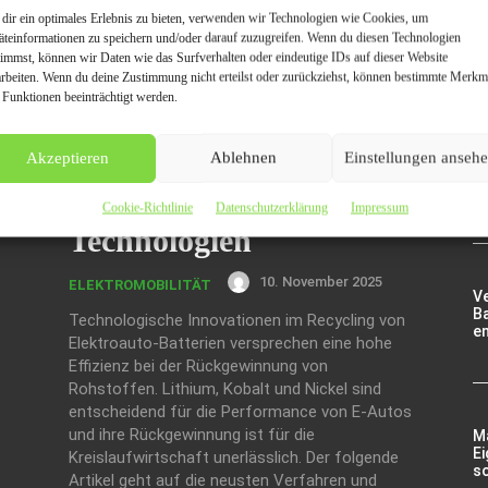
nachhaltigen E-Auto-
g
dir ein optimales Erlebnis zu bieten, verwenden wir Technologien wie Cookies, um
A
äteinformationen zu speichern und/oder darauf zuzugreifen. Wenn du diesen Technologien
Recyclings:
Tr
timmst, können wir Daten wie das Surfverhalten oder eindeutige IDs auf dieser Website
d
arbeiten. Wenn du deine Zustimmung nicht erteilst oder zurückziehst, können bestimmte Merkm
Effizienzsteigerung bei
 Funktionen beeinträchtigt werden.
der Rückgewinnung von
D
Akzeptieren
Ablehnen
Einstellungen anseh
Lithium, Kobalt und
fü
Ha
Nickel durch neue
Cookie-Richtlinie
Datenschutzerklärung
Impressum
Technologien
10. November 2025
ELEKTROMOBILITÄT
V
Ba
Technologische Innovationen im Recycling von
e
Elektroauto-Batterien versprechen eine hohe
Effizienz bei der Rückgewinnung von
Rohstoffen. Lithium, Kobalt und Nickel sind
entscheidend für die Performance von E-Autos
und ihre Rückgewinnung ist für die
Ma
Ei
Kreislaufwirtschaft unerlässlich. Der folgende
so
Artikel geht auf die neusten Verfahren und