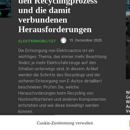
den Recyclingprozess
und die damit
verbundenen
Herausforderungen
15. Dezember 2025
ELEKTROMOBILITÄT
Die Entsorgung von Elektroautos ist ein
wichtiges Thema, das immer mehr Beachtung
findet, je mehr Elektrofahrzeuge auf den
Straßen unterwegs sind. In diesem Artikel
werden die Schritte des Recyclings und der
sicheren Entsorgung von E-Autos detailliert
beschrieben. Prüfen Sie, welche
W
Herausforderungen beim Recycling von
Ge
Hochvoltbatterien und anderen Komponenten
Wi
entstehen und wie diese bewältigt werden
A
können.
V
Cookie-Zustimmung verwalten
Zukunft des
De