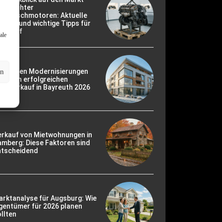
ebrauchter
ustauschmotoren: Aktuelle
ends und wichtige Tipps für
en Kauf
ale
ie besten Modernisierungen
en
r einen erfolgreichen
usverkauf in Bayreuth 2026
erkauf von Mietwohnungen in
mberg: Diese Faktoren sind
ntscheidend
rktanalyse für Augsburg: Wie
gentümer für 2026 planen
llten