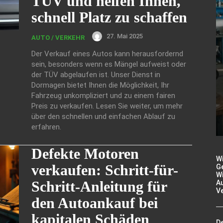
TÜV und helfen Ihnen,
schnell Platz zu schaffen
27. Mai 2025
AUTO / VERKEHR
Der Verkauf eines Autos kann herausfordernd
sein, besonders wenn es Mängel aufweist oder
der TÜV abgelaufen ist. Unser Dienst in
Dormagen bietet Ihnen die Möglichkeit, Ihr
Fahrzeug unkompliziert und zu einem fairen
Preis zu verkaufen. Lesen Sie weiter, um mehr
über den schnellen und einfachen Ablauf zu
erfahren.
Defekte Motoren
W
verkaufen: Schritt-für-
Ge
Wi
Schritt-Anleitung für
A
V
den Autoankauf bei
kapitalen Schäden
De