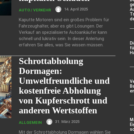
g
14. April 2025
A
AUTO / VERKEHR
Tr
d
Kaputte Motoren sind ein großes Problem für
Fahrzeughalter, aber es gibt Lösungen. Der
Verkauf an spezialisierte Autoankäufer kann
schnell und lukrativ sein. In dieser Anleitung
D
erfahren Sie alles, was Sie wissen müssen.
fü
Ha
Schrottabholung
Dormagen:
Umweltfreundliche und
V
Ba
kostenfreie Abholung
e
von Kupferschrott und
anderen Wertstoffen
Ma
31. März 2025
ALLGEMEIN
Ei
so
Mit der Schrottabholung Dormagen wählen Sie