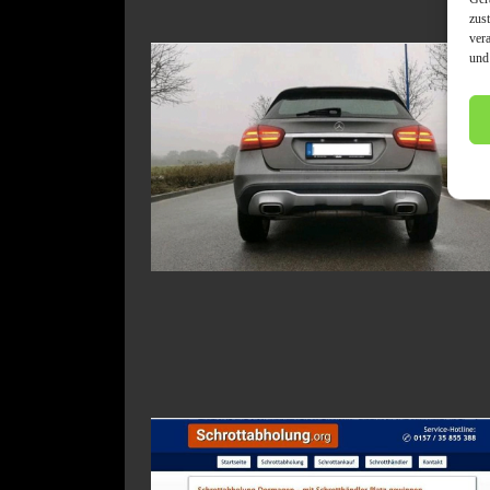
zus
ver
und