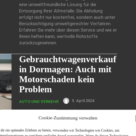
eine umweltfreundliche Lösung für die
Entsorgung Ihrer Altmetalle. Die Abholung
erfolgt nicht nur kostenfrei, sondern auch unter
Berücksichtigung umweltgerechter Verfahren.
Erfahren Sie mehr über diesen Service und wie er
Ihnen helfen kann, wertvolle Rohstoffe
zurückzugewinnen.
Gebrauchtwagenverkauf
in Dormagen: Auch mit
Motorschaden kein
Problem
5. April 2024
AUTO UND VERKEHR
Gebrauchtwagenexperte in Dormagen:
Autoankauf Dormagen jetzt auch für Fahrzeuge
Cookie-Zustimmung verwalten
mit Motorschäden! Dormagen, 05.04.2024 -
Autoankauf Dormagen freut sich, seinen neuen
dir ein optimales Erlebnis zu bieten, verwenden wir Technologien wie Cookies, um
äteinformationen zu speichern und/oder darauf zuzugreifen. Wenn du diesen Technologien