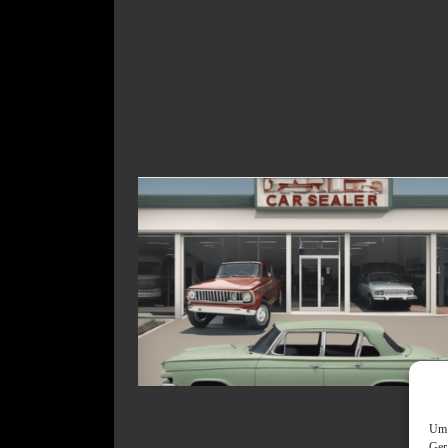
Um 
Ger