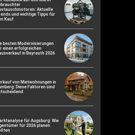
ebrauchter
ustauschmotoren: Aktuelle
ends und wichtige Tipps für
en Kauf
ie besten Modernisierungen
r einen erfolgreichen
usverkauf in Bayreuth 2026
erkauf von Mietwohnungen in
mberg: Diese Faktoren sind
ntscheidend
rktanalyse für Augsburg: Wie
gentümer für 2026 planen
llten