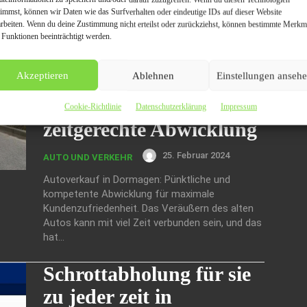
Service für den Ankauf von...
timmst, können wir Daten wie das Surfverhalten oder eindeutige IDs auf dieser Website
arbeiten. Wenn du deine Zustimmung nicht erteilst oder zurückziehst, können bestimmte Merkm
Autoverkauf in
 Funktionen beeinträchtigt werden.
Dormagen:
Akzeptieren
Ablehnen
Einstellungen anseh
Kundenzufriedenheit
durch zuverlässige und
Cookie-Richtlinie
Datenschutzerklärung
Impressum
zeitgerechte Abwicklung
25. Februar 2024
AUTO UND VERKEHR
Autoverkauf in Dormagen: Pünktliche und
kompetente Abwicklung für maximale
Kundenzufriedenheit. Das Veräußern des alten
Autos kann mit viel Zeit verbunden sein, und das
hat...
Schrottabholung für sie
zu jeder zeit in