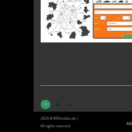
1
2
2025 © KFZmobile.de |
AG
All rights reserved