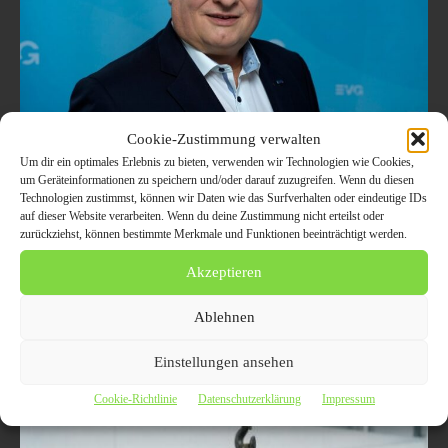
Cookie-Zustimmung verwalten
Martin Burkert: EVG lehnt
Um dir ein optimales Erlebnis zu bieten, verwenden wir Technologien wie Cookies,
um Geräteinformationen zu speichern und/oder darauf zuzugreifen. Wenn du diesen
Erfolgsbeteiligung bei Deutsche Bahn
Technologien zustimmst, können wir Daten wie das Surfverhalten oder eindeutige IDs
AG ab. Keine Vorstands-Boni für 2021!
auf dieser Website verarbeiten. Wenn du deine Zustimmung nicht erteilst oder
zurückziehst, können bestimmte Merkmale und Funktionen beeinträchtigt werden.
19. Dezember 2021
ALLGEMEIN
Akzeptieren
Berlin (ots) Die Eisenbahn- und Verkehrsgewerkschaft (EVG) lehnt die
neue Regelung zur Erfolgsbeteiligung für Vorstände der Deutschen
Ablehnen
Bahn ab. Dazu Martin Burkert, stellvertretender EVG-Vorsitzender: Die
Bilanz...
Einstellungen ansehen
Cookie-Richtlinie
Datenschutzerklärung
Impressum